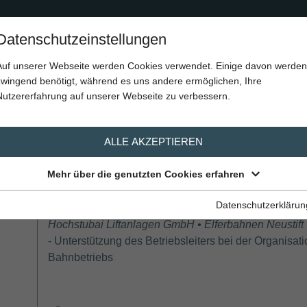
Home
Über Uns
Berufssparten
Stellenangebote
Datenschutzeinstellungen
Auf unserer Webseite werden Cookies verwendet. Einige davon werden
ebote
zwingend benötigt, während es uns andere ermöglichen, Ihre
Nutzererfahrung auf unserer Webseite zu verbessern.
ALLE AKZEPTIEREN
Aktuelle Stellenangebote
Mehr über die genutzten Cookies erfahren
Betriebsleiter-Stellvertreter/in
Datenschutzerklärun
Hochstubai Liftanlagen GmbH • Elferbahnen Neustift •
- Unterstützung des Betriebsleiters bei der Organisa
Bahnbetriebs