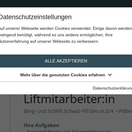
Home
Über Uns
Berufssparten
Stellenangebote
Datenschutzeinstellungen
Auf unserer Webseite werden Cookies verwendet. Einige davon werden
ebote
zwingend benötigt, während es uns andere ermöglichen, Ihre
Nutzererfahrung auf unserer Webseite zu verbessern.
ALLE AKZEPTIEREN
teilen
0
Mehr über die genutzten Cookies erfahren
Datenschutzerklärun
Liftmitarbeiter:in
Berg- und Schilift Schwaz-Pill Ges.m.b.H. • Pillb
Ihre Aufgaben
- Anlagenführung und Anlagenbetreuung