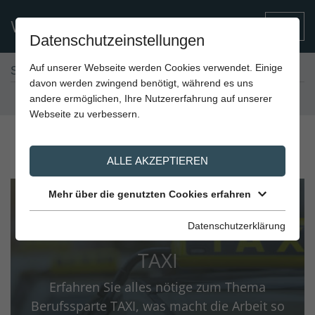
DE
EN
Datenschutzeinstellungen
Auf unserer Webseite werden Cookies verwendet. Einige
Sie sind hier:
Verkehrsberufe.at
Berufssparten
davon werden zwingend benötigt, während es uns
Unternehmer Login
andere ermöglichen, Ihre Nutzererfahrung auf unserer
Webseite zu verbessern.
Die Verkehrsberufe im Überblick
ALLE AKZEPTIEREN
Mehr über die genutzten Cookies erfahren
Datenschutzerklärung
TAXI
Erfahren Sie alles nötige zum Thema
Berufssparte TAXI, was macht die Arbeit so