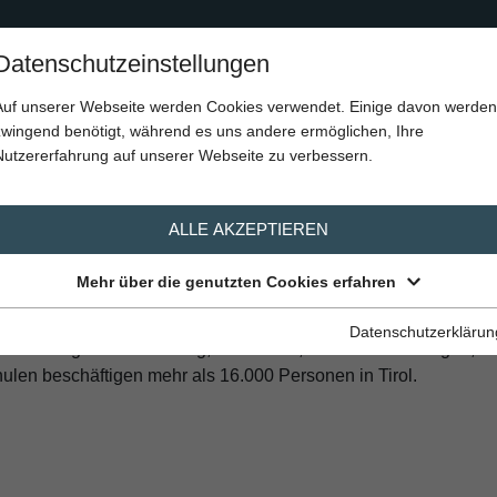
Home
Über Uns
Berufssparten
Stellenangebote
Datenschutzeinstellungen
Auf unserer Webseite werden Cookies verwendet. Einige davon werden
zwingend benötigt, während es uns andere ermöglichen, Ihre
Nutzererfahrung auf unserer Webseite zu verbessern.
ALLE AKZEPTIEREN
Mehr über die genutzten Cookies erfahren
Interessen aller Tiroler Verkehrsunternehmen. Unsere Mitglieder
Datenschutzerklärun
 Straßengüterbeförderung, Autobusse, Taxi- und Mietwagen, Eise
ulen beschäftigen mehr als 16.000 Personen in Tirol.